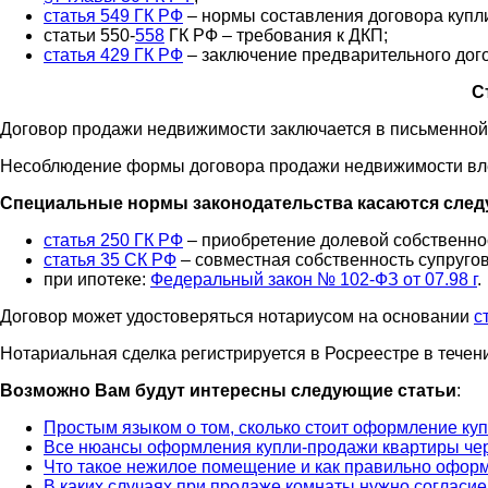
статья 549 ГК РФ
– нормы составления договора купл
статьи 550-
558
ГК РФ – требования к ДКП;
статья 429 ГК РФ
– заключение предварительного дог
С
Договор продажи недвижимости заключается в письменной 
Несоблюдение формы договора продажи недвижимости влеч
Специальные нормы законодательства касаются след
статья 250 ГК РФ
– приобретение долевой собственно
статья 35 СК РФ
– совместная собственность супругов
при ипотеке:
Федеральный закон № 102-ФЗ от 07.98 г
.
Договор может удостоверяться нотариусом на основании
с
Нотариальная сделка регистрируется в Росреестре в течен
Возможно Вам будут интересны следующие статьи
:
Простым языком о том, сколько стоит оформление ку
Все нюансы оформления купли-продажи квартиры чер
Что такое нежилое помещение и как правильно оформ
В каких случаях при продаже комнаты нужно согласие 