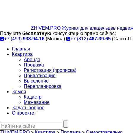
ZHIVEM.PRO
Журнал для владельцев недвиж
Получите
бесплатную
консультацию прямо сейчас:
+7 (499)
938-94-16
(Москва)
+7 (812)
467-39-65
(Санкт-П
Главная
Квартира
Аренда
Продажа
Регистрация (прописка)
Приватизация
Выселение
Перепланировка
Земля
Кадастр
Межевание
Задать вопрос
О проекте
ZHIVEM.PRO
>
Квартира
>
Продажа
>
Самостоятельно