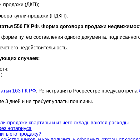
и-продажи (ДКП);
овора купли-продажи (ПДКП).
татья 550 ГК РФ. Форма договора продажи недвижимос
форме путем составления одного документа, подписанного
ет его недействительность.
ующих случаев:
сти;
;
татьи 163 ГК РФ
. Регистрация в Росреестре предусмотрена
ие 3 дней и не требует уплаты пошлины.
пли-продажи квартиры и из чего складываются расходы
ез нотариуса
ить его продажу?
собственников, и как получить и оформить отказы от сосед