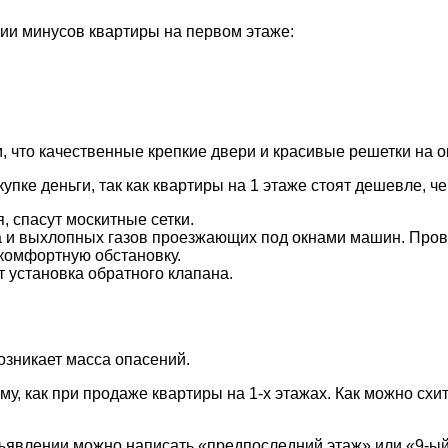
ции минусов квартиры на первом этаже:
, что качественные крепкие двери и красивые решетки на о
упке деньги, так как квартиры на 1 этаже стоят дешевле, ч
, спасут москитные сетки.
ма и выхлопных газов проезжающих под окнами машин. Про
 комфортную обстановку.
т установка обратного клапана.
озникает масса опасений.
у, как при продаже квартиры на 1-х этажах. Как можно схит
бъявлении можно написать «предпоследний этаж» или «9-ый 