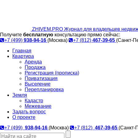
ZHIVEM.PRO
Журнал для владельцев недвиж
Получите
бесплатную
консультацию прямо сейчас:
+7 (499)
938-94-16
(Москва)
+7 (812)
467-39-65
(Санкт-П
Главная
Квартира
Аренда
Продажа
Регистрация (прописка)
Приватизация
Выселение
Перепланировка
Земля
Кадастр
Межевание
Задать вопрос
О проекте
+7 (499)
938-94-16
(Москва)
+7 (812)
467-39-65
(Санкт-