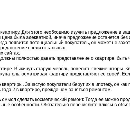
а квартиру. Для этого необходимо изучить предложение в в
цена была адекватной, иначе предложение останется без о
гда появится потенциальный покупатель, он может не захо
предложение среди остальных.
х сайтах.
лжны полностью давать представление о квартире, быть ч
артире. Выкинуть старую мебель, повесить свежие шторы. 
патель, осматривая квартиру, представляет ее своей. Есл
квартиры. Зачастую покупатели берут их в ипотеку, он как 
 года 2 в квартире, прежде чем заняться ремонтом.
ь смысл сделать косметический ремонт. Тогда ее можно про
льные особенности. Обязательно перечислите плюсы в объя