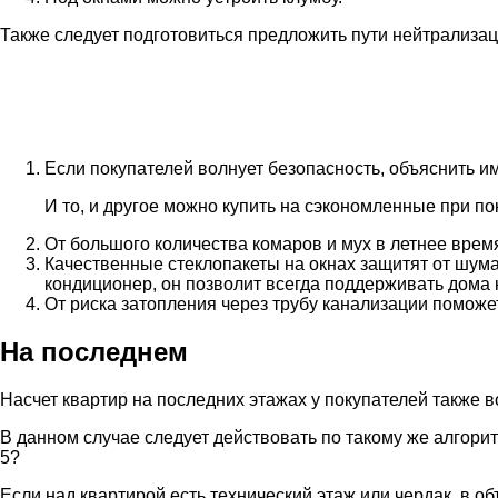
Также следует подготовиться предложить пути нейтрализа
Если покупателей волнует безопасность, объяснить им
И то, и другое можно купить на сэкономленные при пок
От большого количества комаров и мух в летнее время
Качественные стеклопакеты на окнах защитят от шу
кондиционер, он позволит всегда поддерживать дома
От риска затопления через трубу канализации поможе
На последнем
Насчет квартир на последних этажах у покупателей также в
В данном случае следует действовать по такому же алгоритм
5?
Если над квартирой есть технический этаж или чердак, в о