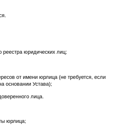
ся.
о реестра юридических лиц;
ресов от имени юрлица (не требуется, если
а основании Устава);
доверенного лица.
ты юрлица;