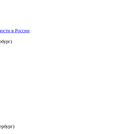
ости в России
рбург)
ербург)