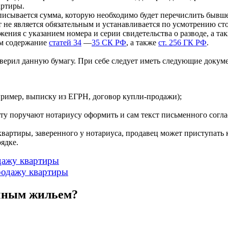
артиры.
исывается сумма, которую необходимо будет перечислить бывшей
 не является обязательным и устанавливается по усмотрению сто
жения с указанием номера и серии свидетельства о разводе, а т
ам содержание
статей 34
—
35 СК РФ
, а также
ст. 256 ГК РФ
.
товерил данную бумагу. При себе следует иметь следующие докум
ример, выписку из ЕГРН, договор купли-продажи);
у поручают нотариусу оформить и сам текст письменного соглас
вартиры, заверенного у нотариуса, продавец может приступать 
ядке.
одажу квартиры
продажу квартиры
ечным жильем?