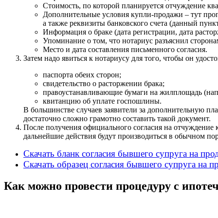
Стоимость, по которой планируется отчуждение кв
Дополнительные условия купли-продажи – тут проп
а также реквизиты банковского счета (данный пункт
Информация о браке (дата регистрации, дата растор
Упоминание о том, что нотариус разъяснил сторон
Место и дата составления письменного согласия.
Затем надо явиться к нотариусу для того, чтобы он удос
паспорта обеих сторон;
свидетельство о расторжении брака;
правоустанавливающие бумаги на жилплощадь (нап
квитанцию об уплате госпошлины.
В большинстве случаев заявители за дополнительную плат
достаточно сложно грамотно составить такой документ.
После получения официального согласия на отчуждение к
дальнейшие действия будут производиться в обычном пор
Скачать бланк согласия бывшего супруга на пр
Скачать образец согласия бывшего супруга на 
Как можно провести процедуру с ипот