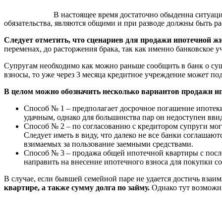
В настоящее время достаточно обыденна ситуация
обязательства, являются общими и при разводе должны быть р
Следует отметить, что сценариев для продажи ипотечной ж
переменах, до расторжения брака, так как именно банковское 
Супругам необходимо как можно раньше сообщить в банк о сущ
взносы, то уже через 3 месяца кредитное учреждение может по
В целом можно обозначить несколько вариантов продажи и
Способ № 1 – предполагает досрочное погашение ипотеки
удачным, однако для большинства пар он недоступен вви
Способ № 2 – по согласованию с кредитором супруги мог
Следует иметь в виду, что далеко не все банки соглашаю
взимаемых за пользование заемными средствами.
Способ № 3 – продажа общей ипотечной квартиры с по
направить на внесение ипотечного взноса для покупки с
В случае, если бывшей семейной паре не удается достичь взаимн
квартире, а также сумму долга по займу.
Однако тут возможн