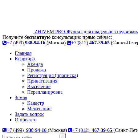
ZHIVEM.PRO
Журнал для владельцев недвижим
Получите
бесплатную
консультацию прямо сейчас:
+7 (499)
938-94-16
(Москва)
+7 (812)
467-39-65
(Санкт-Пете
Главная
Квартира
Аренда
Продажа
Регистрация (прописка)
Приватизация
Выселение
Перепланировка
Земля
Кадастр
Межевание
Задать вопрос
О проекте
+7 (499)
938-94-16
(Москва)
+7 (812)
467-39-65
(Санкт-Пет