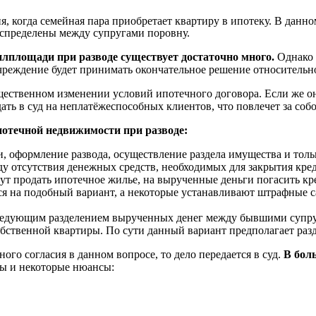
, когда семейная пара приобретает квартиру в ипотеку. В данно
аспределены между супругами поровну.
илплощади при разводе существует достаточно много.
Однако 
учреждение будет принимать окончательное решение относительн
ественном изменении условий ипотечного договора. Если же они
дать в суд на неплатёжеспособных клиентов, что повлечет за соб
потечной недвижимости при разводе:
, оформление развода, осуществление раздела имущества и тольк
ду отсутствия денежных средств, необходимых для закрытия кред
ут продать ипотечное жилье, на вырученные деньги погасить кр
тся на подобный вариант, а некоторые устанавливают штрафные с
следующим разделением вырученных денег между бывшими супру
обственной квартиры. По сути данный вариант предполагает разд
ого согласия в данном вопросе, то дело передается в суд.
В бол
ы и некоторые нюансы: