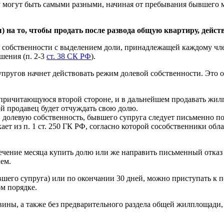
 могут быть самыми разными, начиная от пребывания бывшего м
) на то, чтобы продать после развода общую квартиру, дейс
 собственности с выделением доли, принадлежащей каждому чле
шения (п. 2-3
ст. 38 СК РФ
).
ругов начнет действовать режим долевой собственности. Это оз
ричитающуюся второй стороне, и в дальнейшем продавать жилп
й продавец будет отчуждать свою долю.
в долевую собственность, бывшего супруга следует письменно п
ает из п. 1 ст. 250 ГК РФ, согласно которой сособственники 
ечение месяца купить долю или же направить письменный отказ о
ем.
вшего супруга) или по окончании 30 дней, можно приступать к п
м порядке.
овины, а также без предварительного раздела общей жилплощади,