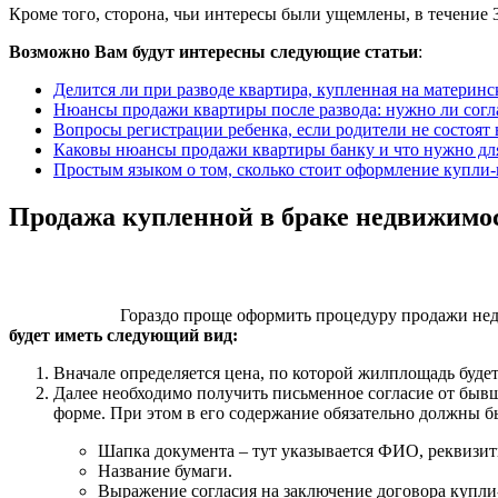
Кроме того, сторона, чьи интересы были ущемлены, в течение 3
Возможно Вам будут интересны следующие статьи
:
Делится ли при разводе квартира, купленная на материнс
Нюансы продажи квартиры после развода: нужно ли согла
Вопросы регистрации ребенка, если родители не состоят в
Каковы нюансы продажи квартиры банку и что нужно для
Простым языком о том, сколько стоит оформление купли
Продажа купленной в браке недвижимос
Гораздо проще оформить процедуру продажи недв
будет иметь следующий вид:
Вначале определяется цена, по которой жилплощадь будет
Далее необходимо получить письменное согласие от бывш
форме. При этом в его содержание обязательно должны 
Шапка документа – тут указывается ФИО, реквизиты
Название бумаги.
Выражение согласия на заключение договора купли