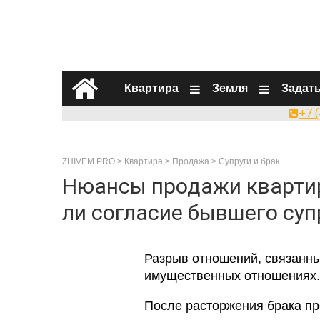
Квартира
Земля
Задат
+7 
ZHIVEM.PRO
>
Квартира
>
Продажа
>
Супруги и брак
Нюансы продажи квартир
ли согласие бывшего супр
Разрыв отношений, связанны
имущественных отношениях.
После расторжения брака п