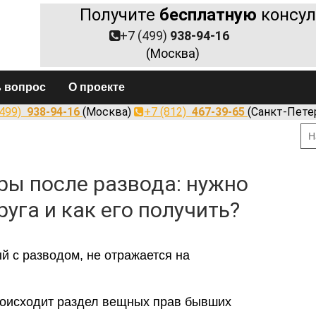
Получите
бесплатную
консул
+7 (499)
938-94-16
(Москва)
ь вопрос
О проекте
(499)
938-94-16
(Москва)
+7 (812)
467-39-65
(Санкт-Пете
ы после развода: нужно
уга и как его получить?
й с разводом, не отражается на
роисходит раздел вещных прав бывших