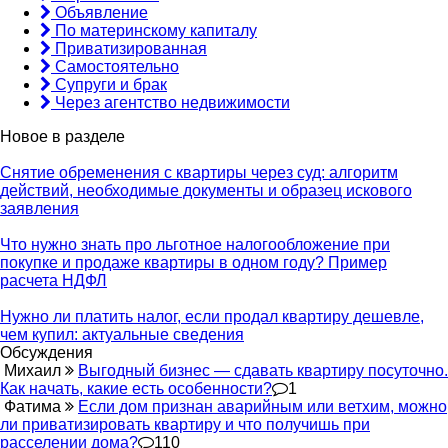
Объявление
По материнскому капиталу
Приватизированная
Самостоятельно
Супруги и брак
Через агентство недвижимости
Новое в разделе
Снятие обременения с квартиры через суд: алгоритм
действий, необходимые документы и образец искового
заявления
Что нужно знать про льготное налогообложение при
покупке и продаже квартиры в одном году? Пример
расчета НДФЛ
Нужно ли платить налог, если продал квартиру дешевле,
чем купил: актуальные сведения
Обсуждения
Михаил
Выгодный бизнес — сдавать квартиру посуточно.
Как начать, какие есть особенности?
1
Фатима
Если дом признан аварийным или ветхим, можно
ли приватизировать квартиру и что получишь при
расселении дома?
110