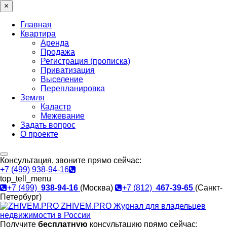
×
Главная
Квартира
Аренда
Продажа
Регистрация (прописка)
Приватизация
Выселение
Перепланировка
Земля
Кадастр
Межевание
Задать вопрос
О проекте
Консультация, звоните прямо сейчас:
+7 (499) 938-94-16
top_tell_menu
+7 (499)
938-94-16
(Москва)
+7 (812)
467-39-65
(Санкт-
Петербург)
ZHIVEM.PRO
Журнал для владельцев
недвижимости в России
Получите
бесплатную
консультацию прямо сейчас: