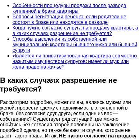
Особенности процедуры продажи после развода
купленной в браке квартиры
Вопросы регистрации ребенка, если родители не
состоят в браке или находятся в разводе
Когда нужно согласие супруга на продажу квартиры, а
в каких случаях разрешение не требуется?
Способы выселения из собственной или
муниципальной квартиры бывшего мужа или бывшей
супруги
Является ли приватизированная квартира совместно
нажитым имуществом супругов: имеет ли муж или
жена право на жилье?
В каких случаях разрешение не
требуется?
Рассмотрим подробно, может ли вы, являясь мужем или
женой, провести сделку с недвижимостью, купленной в
браке, без согласия друг друга, если один из вас —
собственник? Существует ряд ситуаций, где можно
обойтись без согласия второй половины на заключение
подобной сделки, но также бывают и случаи, которые не
дают такого права.
Итак, НЕ нужно согласие на продажу