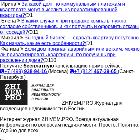
Ирина
За какой долг по коммунальным платежам и
квартплате могут выселить из приватизированной
квартиры?
1
Елена
В каких случаях при продаже комнаты нужно
согласие собственников, и как получить и оформить отказы
от соседей?
11
Михаил
Выгодный бизнес — сдавать квартиру посуточно.
Как начать, какие есть особенности?
1
Фатима
Если дом признан аварийным или ветхим, можно
ли приватизировать квартиру и что получишь при
расселении дома?
110
Получите
бесплатную
консультацию прямо сейчас:
+7 (499)
938-94-16
(Москва)
+7 (812)
467-39-65
(Санкт-
Петербург)
ZHIVEM.PRO
Журнал для
владельцев недвижимости в России
Интернет журнал ZHIVEM.PRO. Всегда актуальная
информация по вопросам недвижимости. Просто. Понятно.
Удобно для всех.