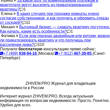
Ирина
За какой долг по коммунальным платежам и
квартплате могут выселить из приватизированной
квартиры?
1
Елена
В каких случаях при продаже комнаты нужно
согласие собственников, и как получить и оформить отказы
от соседей?
11
Михаил
Выгодный бизнес — сдавать квартиру посуточно.
Как начать, какие есть особенности?
1
Фатима
Если дом признан аварийным или ветхим, можно
ли приватизировать квартиру и что получишь при
расселении дома?
110
Получите
бесплатную
консультацию прямо сейчас:
+7 (499)
938-94-16
(Москва)
+7 (812)
467-39-65
(Санкт-
Петербург)
ZHIVEM.PRO
Журнал для владельцев
недвижимости в России
Интернет журнал ZHIVEM.PRO. Всегда актуальная
информация по вопросам недвижимости. Просто. Понятно.
Удобно для всех.