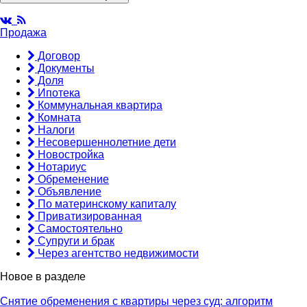
Продажа
Договор
Документы
Доля
Ипотека
Коммунальная квартира
Комната
Налоги
Несовершеннолетние дети
Новостройка
Нотариус
Обременение
Объявление
По материнскому капиталу
Приватизированная
Самостоятельно
Супруги и брак
Через агентство недвижимости
Новое в разделе
Снятие обременения с квартиры через суд: алгоритм