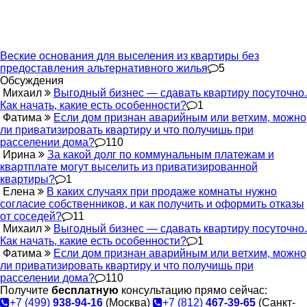
Веские основания для выселения из квартиры без
предоставления альтернативного жилья
5
Обсуждения
Михаил
Выгодный бизнес — сдавать квартиру посуточно.
Как начать, какие есть особенности?
1
Фатима
Если дом признан аварийным или ветхим, можно
ли приватизировать квартиру и что получишь при
расселении дома?
110
Ирина
За какой долг по коммунальным платежам и
квартплате могут выселить из приватизированной
квартиры?
1
Елена
В каких случаях при продаже комнаты нужно
согласие собственников, и как получить и оформить отказы
от соседей?
11
Михаил
Выгодный бизнес — сдавать квартиру посуточно.
Как начать, какие есть особенности?
1
Фатима
Если дом признан аварийным или ветхим, можно
ли приватизировать квартиру и что получишь при
расселении дома?
110
Получите
бесплатную
консультацию прямо сейчас:
+7 (499)
938-94-16
(Москва)
+7 (812)
467-39-65
(Санкт-