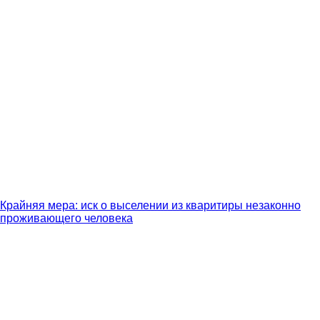
Крайняя мера: иск о выселении из кваритиры незаконно
проживающего человека