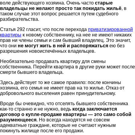
воле действующего хозяина. Очень часто
старые
владельцы не желают просто так покидать жильё
, в
таком случае этот вопрос решается путем судебного
разбирательства.
Статья 292 гласит, что после перехода
приватизированной
квартиры
к новому собственнику, на нее не имеют никаких
прав ни члены семьи и сам бывший владелец. Это значит,
что они
не могут жить в ней и распоряжаться
ею без
разрешения новоиспечённых владельцев.
Необязательно продавать квартиру для смены
собственника. Перейти квартира в другие руки может после
смерти бывшего владельца.
Здесь действует то же самое правило: после кончины
хозяина, его семья не имеет прав на то жилье. Отказ от
добровольного выселения равен принудительному.
Вроде бы очевидно, что отселять бывшего собственника
как-то странно и не нужно, ведь
когда заключается
договор о купле-продаже квартиры — это само собой
разумеющееся
. Но всегда находятся не совсем
адекватные граждане, которые не считают нужным
покинуть жилище после его продажи.