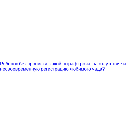
Ребенок без прописки: какой штраф грозит за отсутствие и
несвоевременную регистрацию любимого чада?