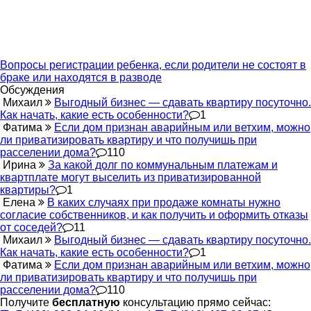
Вопросы регистрации ребенка, если родители не состоят в
браке или находятся в разводе
Обсуждения
Михаил
Выгодный бизнес — сдавать квартиру посуточно.
Как начать, какие есть особенности?
1
Фатима
Если дом признан аварийным или ветхим, можно
ли приватизировать квартиру и что получишь при
расселении дома?
110
Ирина
За какой долг по коммунальным платежам и
квартплате могут выселить из приватизированной
квартиры?
1
Елена
В каких случаях при продаже комнаты нужно
согласие собственников, и как получить и оформить отказы
от соседей?
11
Михаил
Выгодный бизнес — сдавать квартиру посуточно.
Как начать, какие есть особенности?
1
Фатима
Если дом признан аварийным или ветхим, можно
ли приватизировать квартиру и что получишь при
расселении дома?
110
Получите
бесплатную
консультацию прямо сейчас: