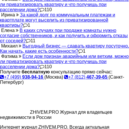
ли приватизировать квартиру и что получишь при
расселении дома?
110
Ирина
За какой долг по коммунальным платежам и
квартплате могут выселить из приватизированной
квартиры?
1
Елена
В каких случаях при продаже комнаты нужно
согласие собственников, и как получить и оформить отказы
от соседей?
11
Михаил
Выгодный бизнес — сдавать квартиру посуточно.
Как начать, какие есть особенности?
1
Фатима
Если дом признан аварийным или ветхим, можно
ли приватизировать квартиру и что получишь при
расселении дома?
110
Получите
бесплатную
консультацию прямо сейчас:
+7 (499)
938-94-16
(Москва)
+7 (812)
467-39-65
(Санкт-
Петербург)
ZHIVEM.PRO
Журнал для владельцев
недвижимости в России
Интернет журнал ZHIVEM.PRO. Всегда актуальная