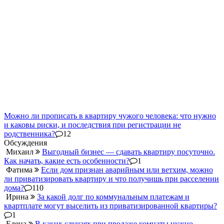
Можно ли прописать в квартиру чужого человека: что нужно
и каковы риски, и последствия при регистрации не
родственника?
12
Обсуждения
Михаил
Выгодный бизнес — сдавать квартиру посуточно.
Как начать, какие есть особенности?
1
Фатима
Если дом признан аварийным или ветхим, можно
ли приватизировать квартиру и что получишь при расселении
дома?
110
Ирина
За какой долг по коммунальным платежам и
квартплате могут выселить из приватизированной квартиры?
1
Елена
В каких случаях при продаже комнаты нужно