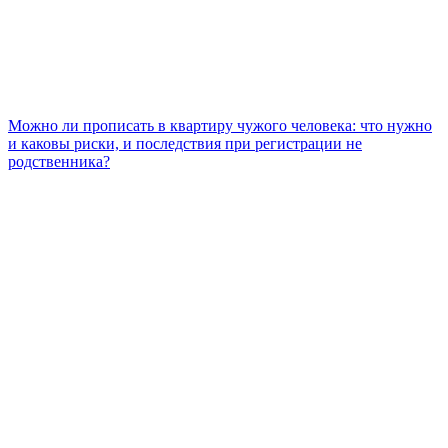
Можно ли прописать в квартиру чужого человека: что нужно
и каковы риски, и последствия при регистрации не
родственника?