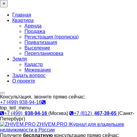
×
Главная
Квартира
Аренда
Продажа
Регистрация (прописка)
Приватизация
Выселение
Перепланировка
Земля
Кадастр
Межевание
Задать вопрос
О проекте
Консультация, звоните прямо сейчас:
+7 (499) 938-94-16
top_tell_menu
+7 (499)
938-94-16
(Москва)
+7 (812)
467-39-65
(Санкт-
Петербург)
ZHIVEM.PRO
Журнал для владельцев
недвижимости в России
Получите
бесплатную
консультацию прямо сейчас: