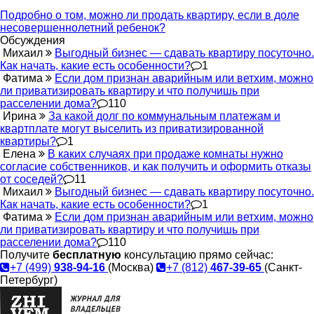
Подробно о том, можно ли продать квартиру, если в доле
несовершеннолетний ребенок?
Обсуждения
Михаил
Выгодный бизнес — сдавать квартиру посуточно.
Как начать, какие есть особенности?
1
Фатима
Если дом признан аварийным или ветхим, можно
ли приватизировать квартиру и что получишь при
расселении дома?
110
Ирина
За какой долг по коммунальным платежам и
квартплате могут выселить из приватизированной
квартиры?
1
Елена
В каких случаях при продаже комнаты нужно
согласие собственников, и как получить и оформить отказы
от соседей?
11
Михаил
Выгодный бизнес — сдавать квартиру посуточно.
Как начать, какие есть особенности?
1
Фатима
Если дом признан аварийным или ветхим, можно
ли приватизировать квартиру и что получишь при
расселении дома?
110
Получите
бесплатную
консультацию прямо сейчас:
+7 (499)
938-94-16
(Москва)
+7 (812)
467-39-65
(Санкт-
Петербург)