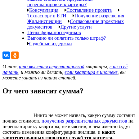
перепланировки квартиры?
Консультация
Составление проекта
Техпаспорт в БТИ
Получение разрешения
Жил.инспекции
Согласование проектных
документов
Другие услуги
Цены фирм-посредников
Выгодно ли оплатить только штраф?
Судебные издержки
О том,
что является перепланировкой
квартиры,
с чего её
начать
, и можно ли делать,
если квартира в ипотеке
, вы
можете узнать из наших статей.
От чего зависит сумма?
Никто не может назвать, какую сумму составит
полная стоимость
получения разрешительных документов
на
перепланировку квартиры, не выяснив, в чем именно будут
состоять изменения конфигурации жилища, и
каких
заинтересованных городских служб это коснется.