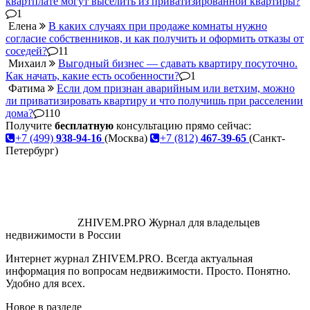
квартплате могут выселить из приватизированной квартиры?
1
Елена
В каких случаях при продаже комнаты нужно
согласие собственников, и как получить и оформить отказы от
соседей?
11
Михаил
Выгодный бизнес — сдавать квартиру посуточно.
Как начать, какие есть особенности?
1
Фатима
Если дом признан аварийным или ветхим, можно
ли приватизировать квартиру и что получишь при расселении
дома?
110
Получите
бесплатную
консультацию прямо сейчас:
+7 (499)
938-94-16
(Москва)
+7 (812)
467-39-65
(Санкт-
Петербург)
ZHIVEM.PRO
Журнал для владельцев
недвижимости в России
Интернет журнал ZHIVEM.PRO. Всегда актуальная
информация по вопросам недвижимости. Просто. Понятно.
Удобно для всех.
Новое в разделе