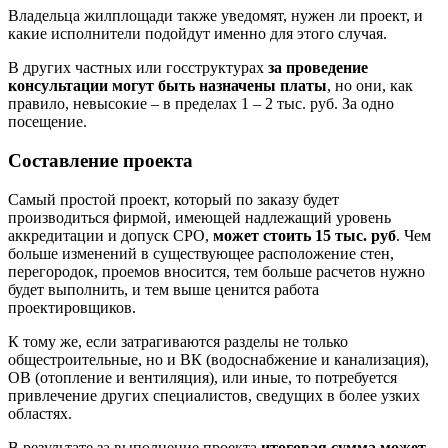
Владельца жилплощади также уведомят, нужен ли проект, и
какие исполнители подойдут именно для этого случая.
В других частных или госструктурах
за проведение
консультации могут быть назначены платы
, но они, как
правило, невысокие – в пределах 1 – 2 тыс. руб. За одно
посещение.
Составление проекта
Самый простой проект, который по заказу будет
производиться фирмой, имеющей надлежащий уровень
аккредитации и допуск СРО,
может стоить 15 тыс. руб
. Чем
больше изменений в существующее расположение стен,
перегородок, проемов вносится, тем больше расчетов нужно
будет выполнить, и тем выше ценится работа
проектировщиков.
К тому же, если затрагиваются разделы не только
общестроительные, но и ВК (водоснабжение и канализация),
ОВ (отопление и вентиляция), или иные, то потребуется
привлечение других специалистов, сведущих в более узких
областях.
В результате за выполнение проекта
итоговая сумма может