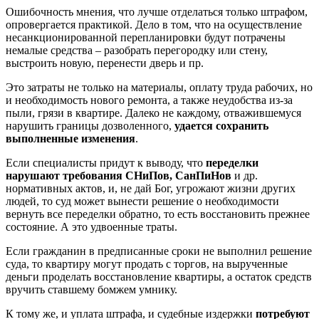
Ошибочность мнения, что лучше отделаться только штрафом,
опровергается практикой. Дело в том, что на осуществление
несанкционированной перепланировки будут потрачены
немалые средства – разобрать перегородку или стену,
выстроить новую, перенести дверь и пр.
Это затраты не только на материалы, оплату труда рабочих, но
и необходимость нового ремонта, а также неудобства из-за
пыли, грязи в квартире. Далеко не каждому, отважившемуся
нарушить границы дозволенного,
удается сохранить
выполненные изменения
.
Если специалисты придут к выводу, что
переделки
нарушают требования СНиПов, СанПиНов
и др.
нормативных актов, и, не дай Бог, угрожают жизни других
людей, то суд может вынести решение о необходимости
вернуть все переделки обратно, то есть восстановить прежнее
состояние. А это удвоенные траты.
Если гражданин в предписанные сроки не выполнил решение
суда, то квартиру могут продать с торгов, на вырученные
деньги проделать восстановление квартиры, а остаток средств
вручить ставшему бомжем умнику.
К тому же, и уплата штрафа, и судебные издержки
потребуют