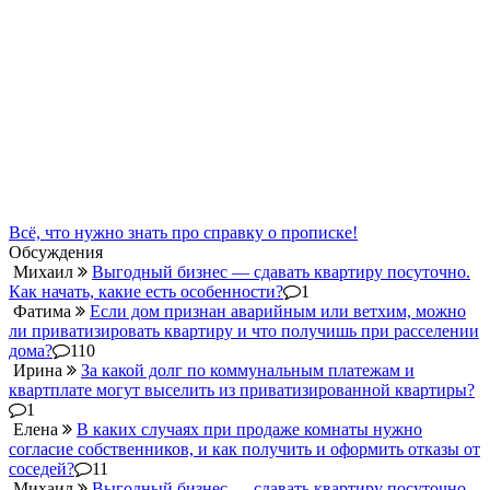
Всё, что нужно знать про справку о прописке!
Обсуждения
Михаил
Выгодный бизнес — сдавать квартиру посуточно.
Как начать, какие есть особенности?
1
Фатима
Если дом признан аварийным или ветхим, можно
ли приватизировать квартиру и что получишь при расселении
дома?
110
Ирина
За какой долг по коммунальным платежам и
квартплате могут выселить из приватизированной квартиры?
1
Елена
В каких случаях при продаже комнаты нужно
согласие собственников, и как получить и оформить отказы от
соседей?
11
Михаил
Выгодный бизнес — сдавать квартиру посуточно.