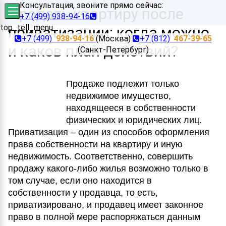
Консультация, звоните прямо сейчас:
Продать квартиру после
+7 (499) 938-94-16
top_tell_menu
приватизации: когда можно
+7 (499)
938-94-16
(Москва)
+7 (812)
467-39-65
и каков план действий?
(Санкт-Петербург)
Продаже подлежит только
недвижимое имущество,
находящееся в собственности
физических и юридических лиц.
Приватизация – один из способов оформления
права собственности на квартиру и иную
недвижимость. Соответственно, совершить
продажу какого-либо жилья возможно только в
том случае, если оно находится в
собственности у продавца, то есть,
приватизировано, и продавец имеет законное
право в полной мере распоряжаться данным