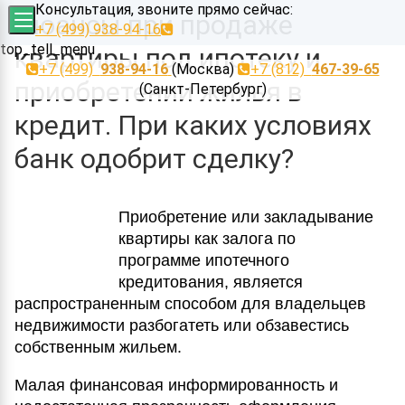
Консультация, звоните прямо сейчас:
Нюансы при продаже
+7 (499) 938-94-16
top_tell_menu
квартиры под ипотеку и
+7 (499)
938-94-16
(Москва)
+7 (812)
467-39-65
приобретении жилья в
(Санкт-Петербург)
кредит. При каких условиях
банк одобрит сделку?
Приобретение или закладывание
квартиры как залога по
программе ипотечного
кредитования, является
распространенным способом для владельцев
недвижимости разбогатеть или обзавестись
собственным жильем.
Малая финансовая информированность и