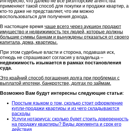
Интересно, что далеко не все риэлторские агентства
применяют такой способ для покупки и продажи квартир, а
кто-то даже не представляет, что им можно
воспользоваться для получения дохода.
В настоящее время
чаще всего через аукцион продают
имущество и недвижимость тех людей, которые должны
большие суммы банкам и вынуждены отказаться от своего
капитала, дома, квартиры.
При этом судебные власти и сторона, подавшая иск,
отнюдь не спрашивают согласия у владельца –
недвижимость изымается в рамках постановления
суда.
Это крайний способ погашения долга при проблемах с
выплатой ипотеки, банкротстве, долгах по займам.
Возможно Вам будут интересны следующие статьи
:
Простым языком о том, сколько стоит оформление
купли-продажи квартиры и из чего складываются
расходы
Услуги нотариуса: сколько будет стоить доверенность
на продажу квартиры? Виды документа и срок его
действия