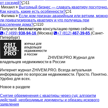
от соседей?
11
Михаил
Выгодный бизнес — сдавать квартиру посуточно.
Как начать, какие есть особенности?
1
Фатима
Если дом признан аварийным или ветхим, можно
ли приватизировать квартиру и что получишь при
расселении дома?
110
Получите
бесплатную
консультацию прямо сейчас:
+7 (499)
938-94-16
(Москва)
+7 (812)
467-39-65
(Санкт-
Петербург)
ZHIVEM.PRO
Журнал для
владельцев недвижимости в России
Интернет журнал ZHIVEM.PRO. Всегда актуальная
информация по вопросам недвижимости. Просто. Понятно.
Удобно для всех.
Новое в разделе
Снятие обременения с квартиры через суд: алгоритм
действий, необходимые документы и образец искового
заявления