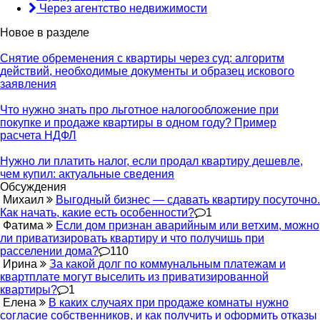
Через агентство недвижимости
Новое в разделе
Снятие обременения с квартиры через суд: алгоритм
действий, необходимые документы и образец искового
заявления
Что нужно знать про льготное налогообложение при
покупке и продаже квартиры в одном году? Пример
расчета НДФЛ
Нужно ли платить налог, если продал квартиру дешевле,
чем купил: актуальные сведения
Обсуждения
Михаил
Выгодный бизнес — сдавать квартиру посуточно.
Как начать, какие есть особенности?
1
Фатима
Если дом признан аварийным или ветхим, можно
ли приватизировать квартиру и что получишь при
расселении дома?
110
Ирина
За какой долг по коммунальным платежам и
квартплате могут выселить из приватизированной
квартиры?
1
Елена
В каких случаях при продаже комнаты нужно
согласие собственников, и как получить и оформить отказы